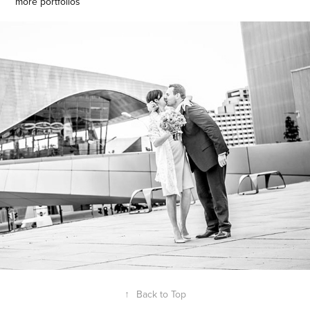
more portfolios
wedding
↑
Back to Top